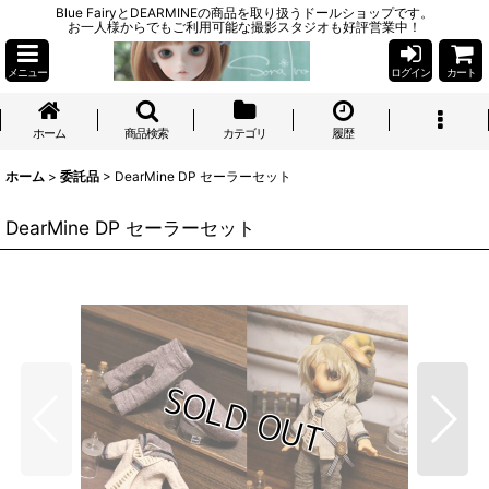
Blue FairyとDEARMINEの商品を取り扱うドールショップです。
お一人様からでもご利用可能な撮影スタジオも好評営業中！
メニュー
ログイン
カート
ホーム
商品検索
カテゴリ
履歴
ホーム
>
委託品
>
DearMine DP セーラーセット
DearMine DP セーラーセット