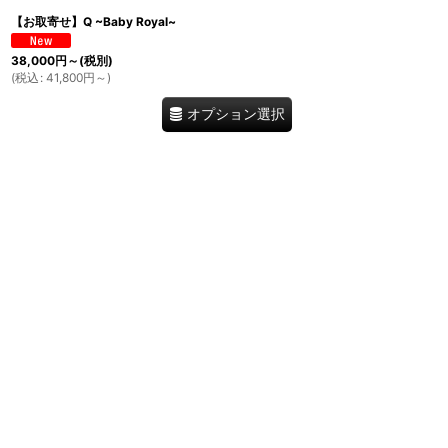
【お取寄せ】Q ~Baby Royal~
38,000
円
～
(税別)
(
税込
:
41,800
円
～
)
オプション選択