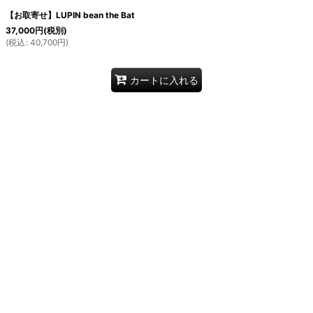
【お取寄せ】LUPIN bean the Bat
37,000
円
(税別)
(
税込
:
40,700
円
)
カートに入れる