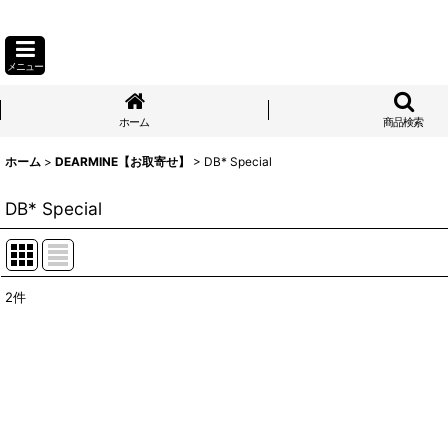
メニュー
ホーム
商品検索
ホーム
>
DEARMINE【お取寄せ】
>
DB* Special
DB* Special
2
件
表示数
:
並び順
: