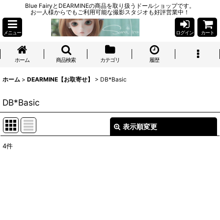
Blue FairyとDEARMINEの商品を取り扱うドールショップです。
お一人様からでもご利用可能な撮影スタジオも好評営業中！
メニュー
ログイン
カート
ホーム
商品検索
カテゴリ
履歴
ホーム
>
DEARMINE【お取寄せ】
>
DB*Basic
DB*Basic
表示順変更
閉じる
4
件
表示数
:
並び順
:
絞り込む