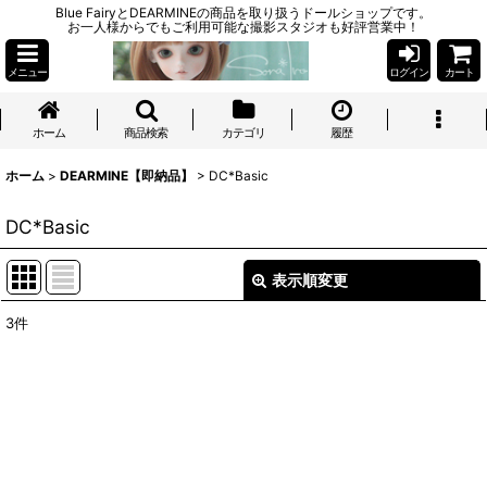
Blue FairyとDEARMINEの商品を取り扱うドールショップです。
お一人様からでもご利用可能な撮影スタジオも好評営業中！
メニュー
ログイン
カート
ホーム
商品検索
カテゴリ
履歴
ホーム
>
DEARMINE【即納品】
>
DC*Basic
DC*Basic
表示順変更
閉じる
3
件
表示数
:
並び順
:
絞り込む