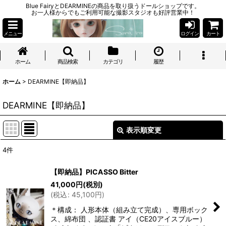
Blue FairyとDEARMINEの商品を取り扱うドールショップです。
お一人様からでもご利用可能な撮影スタジオも好評営業中！
メニュー
ログイン
カート
ホーム
商品検索
カテゴリ
履歴
ホーム
>
DEARMINE【即納品】
DEARMINE【即納品】
表示順変更
閉じる
4
件
サブカテゴリ
:
【即納品】PICASSO Bitter
41,000
円
(税別)
表示数
:
(
税込
:
45,100
円
)
＊構成： 人形本体（組み立て完成）、専用ボック
並び順
:
ス、綿布団 、認証書 アイ（CE20アイスブルー）