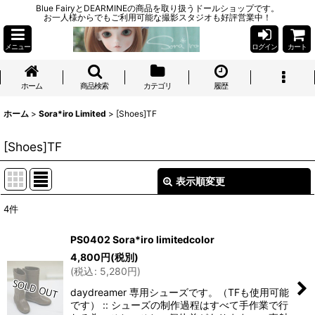
Blue FairyとDEARMINEの商品を取り扱うドールショップです。
お一人様からでもご利用可能な撮影スタジオも好評営業中！
メニュー
ログイン
カート
ホーム
商品検索
カテゴリ
履歴
ホーム
>
Sora*iro Limited
>
[Shoes]TF
[Shoes]TF
表示順変更
閉じる
4
件
表示数
:
PS0402 Sora*iro limitedcolor
4,800
円
(税別)
並び順
:
(
税込
:
5,280
円
)
daydreamer 専用シューズです。（TFも使用可能
絞り込む
です） :: シューズの制作過程はすべて手作業で行