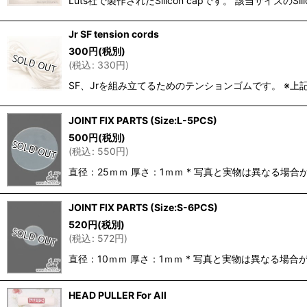
Luts社で製作されたSilicon capです。 該当サ
Jr SF tension cords
300
円
(税別)
(
税込
:
330
円
)
SF、Jrを組み立てるためのテンションゴムです。 ※
JOINT FIX PARTS (Size:L-5PCS)
500
円
(税別)
(
税込
:
550
円
)
直径：25ｍｍ 厚さ：1ｍｍ * 写真と実物は異なる
JOINT FIX PARTS (Size:S-6PCS)
520
円
(税別)
(
税込
:
572
円
)
直径：10ｍｍ 厚さ：1ｍｍ * 写真と実物は異なる
HEAD PULLER For All