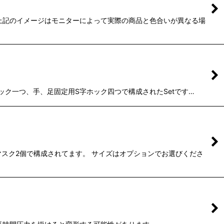
。 ※上記のイメージはモニターによって実際の商品と色合いが異なる場
S字ホック一つ、手、足固定用S字ホック四つで構成されたSetです…
マスク2個で構成されてます。 サイズはオプションでお選びくださ