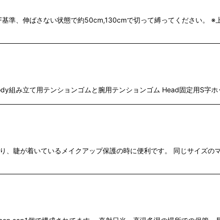
F基準、伸ばさない状態で約50cm,130cmで切って縛ってください
す。 Body組み立て用テンションゴムと腕用テンションゴム Head固定用
おり、睫が着いているメイクアップ保護の時に便利です。 同じサイズの