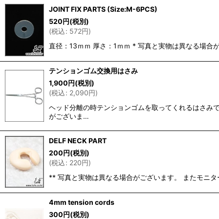
JOINT FIX PARTS (Size:M-6PCS)
520
円
(税別)
(
税込
:
572
円
)
直径：13ｍｍ 厚さ：1ｍｍ * 写真と実物は異なる
テンションゴム交換用はさみ
1,900
円
(税別)
(
税込
:
2,090
円
)
ヘッド分離の時テンションゴムを取ってくれるはさみです
がございま…
DELF NECK PART
200
円
(税別)
(
税込
:
220
円
)
** 写真と実物は異なる場合がございます。 またモ
4mm tension cords
300
円
(税別)