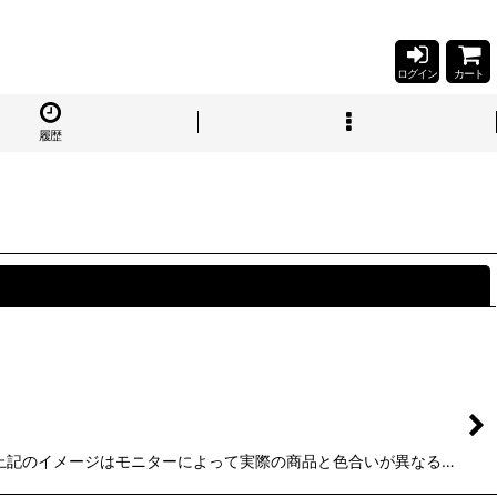
ログイン
カート
履歴
閉じる
。 ※上記のイメージはモニターによって実際の商品と色合いが異なる…