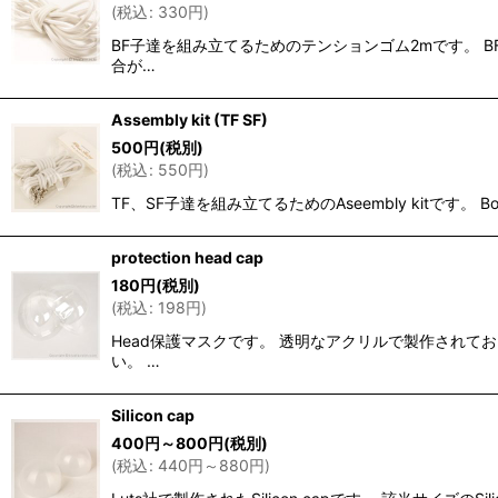
(
税込
:
330
円
)
BF子達を組み立てるためのテンションゴム2mです。 B
合が…
Assembly kit (TF SF)
500
円
(税別)
(
税込
:
550
円
)
TF、SF子達を組み立てるためのAseembly kitで
protection head cap
180
円
(税別)
(
税込
:
198
円
)
Head保護マスクです。 透明なアクリルで製作されて
い。 …
Silicon cap
400
円
～800
円
(税別)
(
税込
:
440
円
～880
円
)