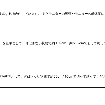
 写真と実物は異なる場合がございます。 またモニターの種類やモニターの解
PFを基準として、伸ばさない状態で約１４cm、約２５cmで切って縛っ
Fを基準として、伸ばさない状態で約50cm,110cmで切って縛ってく