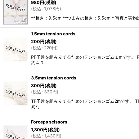
980
円
(税別)
(
税込
:
1,078
円
)
**長さ：9.5cm **つまみの長さ：5.5cm *
1.5mm tension cords
200
円
(税別)
(
税込
:
220
円
)
PF子達を組み立てるためのテンションゴム１mです。 
約４０…
3.5mm tension cords
300
円
(税別)
(
税込
:
330
円
)
TF子達を組み立てるためのテンションゴム2mです。 T
異な…
Forceps scissors
1,300
円
(税別)
(
税込
:
1,430
円
)