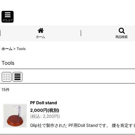
メニュー
ホーム
商品検索
ホーム
>
Tools
Tools
15
件
表示数
:
PF Doll stand
2,000
円
(税別)
並び順
:
(
税込
:
2,200
円
)
Glip社で製作された PF用Doll Standです