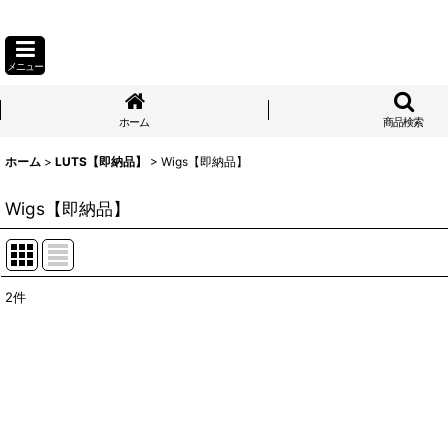
メニュー
ホーム
商品検索
ホーム
>
LUTS【即納品】
>
Wigs【即納品】
Wigs【即納品】
2
件
表示数
:
並び順
: